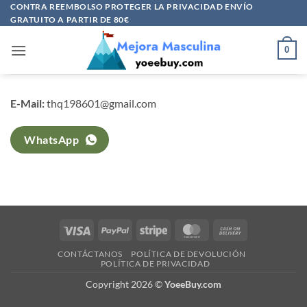
Saltar
CONTRA REEMBOLSO PROTEGER LA PRIVACIDAD ENVÍO
GRATUITO A PARTIR DE 80€
al
contenido
0
E-Mail:
thq198601@gmail.com
WhatsApp
Visa
PayPal
Stripe
MasterCard
Cash
On
CONTÁCTANOS
POLÍTICA DE DEVOLUCIÓN
Delivery
POLÍTICA DE PRIVACIDAD
Copyright 2026 ©
YoeeBuy.com