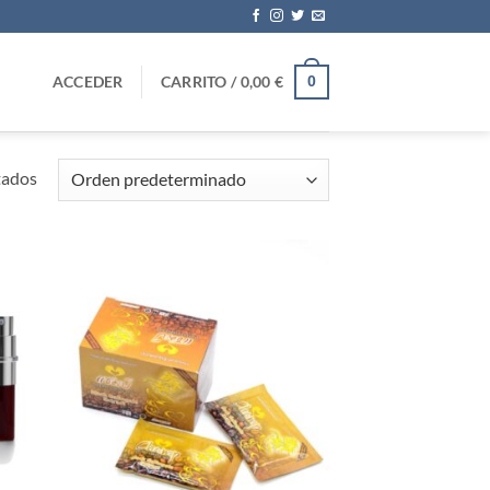
ACCEDER
CARRITO /
0,00
€
0
tados