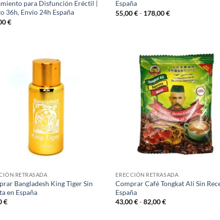
miento para Disfunción Eréctil |
España
to 36h, Envío 24h España​
Rango
55,00
€
-
178,00
€
de
00
€
precios:
desde
55,00 €
hasta
178,00 €
CIÓN RETRASADA
ERECCIÓN RETRASADA
rar Bangladesh King Tiger Sin
Comprar Café Tongkat Ali Sin Rec
ta en España
España
Rango
0
€
43,00
€
-
82,00
€
de
precios: