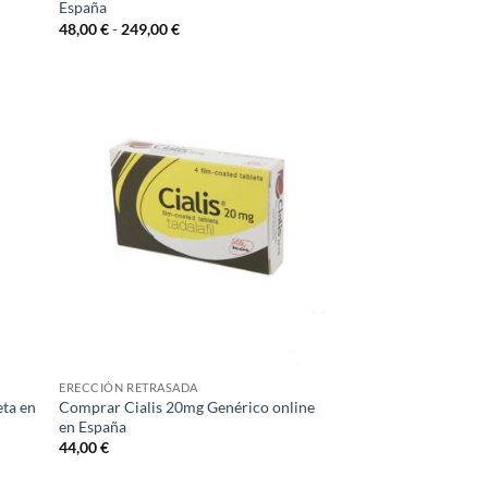
España
Rango
48,00
€
-
249,00
€
de
precios:
desde
48,00 €
hasta
249,00 €
ERECCIÓN RETRASADA
eta en
Comprar Cialis 20mg Genérico online
en España
44,00
€