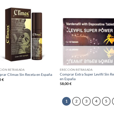
desde
43,00 €
hasta
82,00 €
CIÓN RETRASADA
ERECCIÓN RETRASADA
Comprar ​​Extra Super Levifil Sin R
rar Climax Sin Receta en España
en España
0
€
58,00
€
1
2
3
4
5