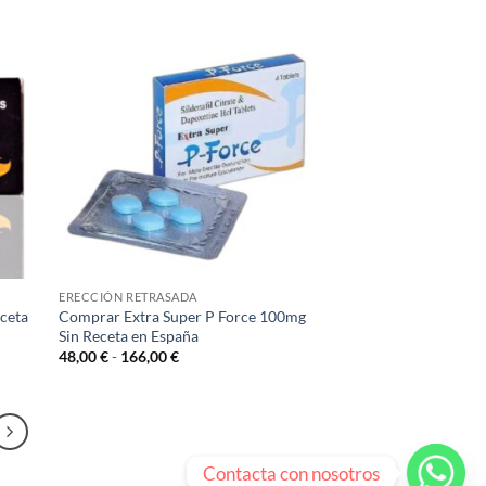
ERECCIÓN RETRASADA
eceta
Comprar Extra Super P Force 100mg
Sin Receta en España
Rango
48,00
€
-
166,00
€
de
precios:
desde
48,00 €
hasta
166,00 €
Contacta con nosotros