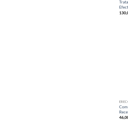
Trata
Efec
130,
EREC
Comp
Rece
46,0