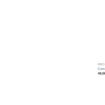
EREC
Comp
48,0