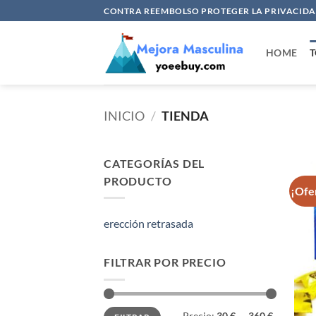
Saltar
CONTRA REEMBOLSO PROTEGER LA PRIVACIDAD
al
contenido
HOME
T
INICIO
/
TIENDA
CATEGORÍAS DEL
PRODUCTO
¡Ofe
erección retrasada
FILTRAR POR PRECIO
Precio
Precio
Precio:
30 €
—
360 €