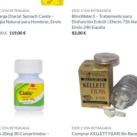
CIÓN RETRASADA
ERECCIÓN RETRASADA
arga Diaria! Spinach Candy –
BlissWater3 – Tratamiento para
gía Natural para Hombres, Envío
Disfunción Eréctil | Efecto 72h Na
Envío 24h España​
El
El
00
€
119,00
€
82,00
€
precio
precio
original
actual
era:
es:
145,00 €.
119,00 €.
CIÓN RETRASADA
ERECCIÓN RETRASADA
is 20mg 30 Comprimidos –
Comprar KELLETT FILMS Sin Rece