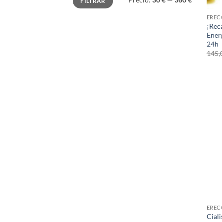
FILTRAR
mínimo
máximo
EREC
¡Rec
Ener
24h
145,
EREC
Cial