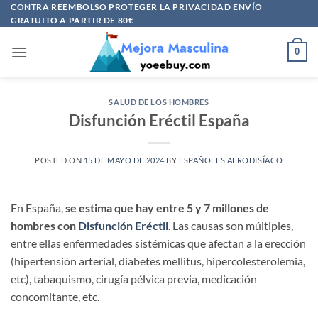
Saltar
CONTRA REEMBOLSO PROTEGER LA PRIVACIDAD ENVÍO
GRATUITO A PARTIR DE 80€
al
contenido
0
SALUD DE LOS HOMBRES
Disfunción Eréctil España
POSTED ON
15 DE MAYO DE 2024
BY
ESPAÑOLES AFRODISÍACO
En España,
se estima que hay entre 5 y 7 millones de
hombres con
Disfunción Eréctil
. Las causas son múltiples,
entre ellas enfermedades sistémicas que afectan a la erección
(hipertensión arterial, diabetes mellitus, hipercolesterolemia,
etc), tabaquismo, cirugía pélvica previa, medicación
concomitante, etc.