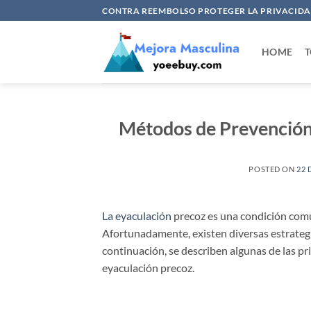
Saltar
CONTRA REEMBOLSO PROTEGER LA PRIVACIDAD
al
contenido
HOME
T
Métodos de Prevención
POSTED ON
22 
La eyaculación
precoz es una condición común
Afortunadamente, existen diversas estrateg
continuación, se describen algunas de las p
eyaculación precoz.