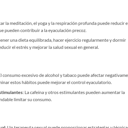
car la meditación, el yoga y la respiración profunda puede reducir e
que pueden contribuir a la eyaculación precoz.
ener una dieta equilibrada, hacer ejercicio regularmente y dormir
ucir el estrés y mejorar la salud sexual en general.
El consumo excesivo de alcohol y tabaco puede afectar negativam
iminar estos hábitos puede mejorar el control eyaculatorio.
Estimulantes
: La cafeína y otros estimulantes pueden aumentar la
ndable limitar su consumo.
ual
: Un terapeuta sexual puede proporcionar estrategias y técnica